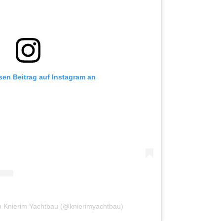
esen Beitrag auf Instagram an
von Knierim Yachtbau (@knierimyachtbau)