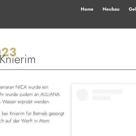
Home
Neubau
Geb
023
 Knierim
atamaran NICA wurde ein
Jahr wurde zudem an AULIANA
im Wasser erprobt werden.
bei Knierim für Betrieb gesorgt
ch auf der Werft in Atem