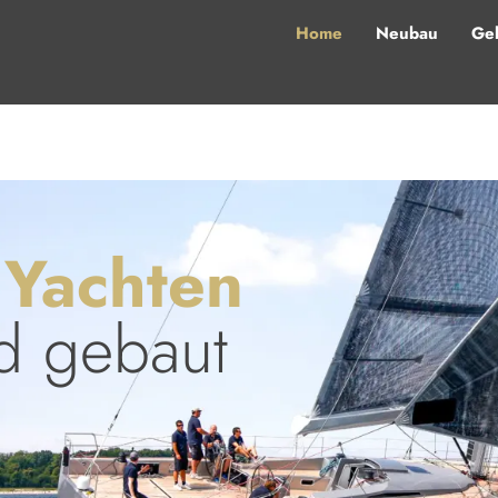
Home
Neubau
Geb
 Yachten
d gebaut