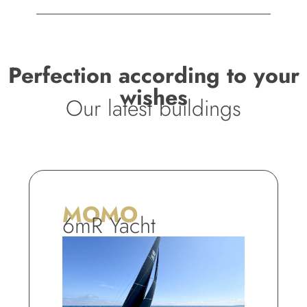
Perfection according to your
wishes
Our latest buildings
MOMO
6mR Yacht