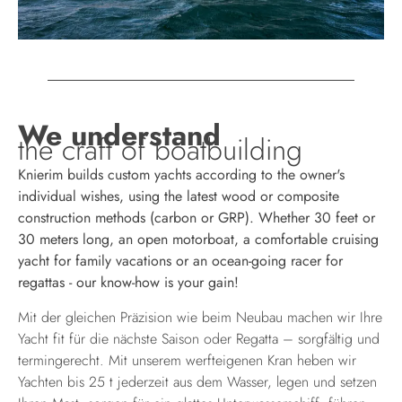
We understand
the craft of boatbuilding
Knierim builds custom yachts according to the owner's
individual wishes, using the latest wood or composite
construction methods (carbon or GRP). Whether 30 feet or
30 meters long, an open motorboat, a comfortable cruising
yacht for family vacations or an ocean-going racer for
regattas - our know-how is your gain!
Mit der gleichen Präzision wie beim Neubau machen wir Ihre
Yacht fit für die nächste Saison oder Regatta – sorgfältig und
termingerecht. Mit unserem werfteigenen Kran heben wir
Yachten bis 25 t jederzeit aus dem Wasser, legen und setzen